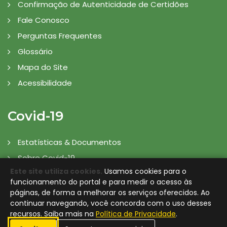
Confirmação de Autenticidade de Certidões
Fale Conosco
Perguntas Frequentes
Glossário
Mapa do Site
Acessibilidade
Covid-19
Estatísticas & Documentos
Sobre Covid-19
Este site utiliza cookies.
Usamos cookies para o
Prevenção
funcionamento do portal e para medir o acesso às
Sintomas
páginas, de forma a melhorar os serviços oferecidos. Ao
continuar navegando, você concorda com o uso desses
Vacinação
recursos. Saiba mais na
Política de Privacidade
.
Transparência Covid-19