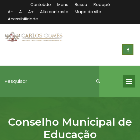
Conteúdo
Menu
Busca
Rodapé
Diminuir
Tamanho
Aumentar
A
−
A
A
+
Alto contraste
Mapa do site
fonte
normal
fonte
Acessibilidade
da
Conselho
fonte
Municipal
de
Pesquisar
Educação
no
Pesquisar
portal
Conselho Municipal de
Educação